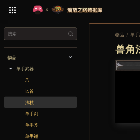
物品
单手
/
兽角
物品
单手武器
爪
匕首
法杖
单手剑
单手斧
单手锤