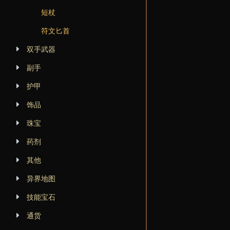
短杖
符文匕首
双手武器
副手
护甲
饰品
珠宝
药剂
其他
异界地图
技能宝石
通货